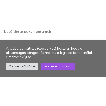
Térelválasztók
Hasznos
Letölthető dokumentumok
Megrendelő lapok
A weboldal sütiket (cookie-kat) használ, hogy a
biztonságos böngészés mellett a legjobb felhasználói
élményt nyújtsa.
Kapcsolat
Cookie beállítások
Összes elfogadása
TELEPHELY
4030 Debrecen, Hétvezér u. 16.
SZÉKHELY
4030 Debrecen, Monostorpályi 9-11.